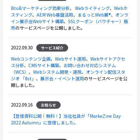
BtoBマーケティング効果分析
、
Webライティング
、
Webホ
スティング
、
AEM Web基盤活用
、
まるっとWeb展®
、
オンラ
イン展示会Webサイト構築
、
SSLクーポン（バウチャー）販
売
のサービスページを公開しました。
2022.09.30
サービス紹介
Webコンテンツ企画
、
Webサイト運用
、
Webサイトアクセ
ス分析
、
CMSサイト構築
、
お問い合わせ対応システム
（WCS）
、
Webシステム開発・運用
、
オンライン配信スタ
ジオ 「8st」
、
展示会・イベント運用
のサービスページを公
開しました。
2022.09.16
お知らせ
【登壇資料公開！無料！】当社社員が「MarkeZine Day
2022 Autumn」に登壇しました。