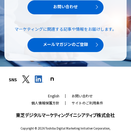
お問い合わせ
マーケティングに関連する記事や情報をお届けします。
メールマガジンのご登録
SNS
当社では、当社ウェブサイトの機能強化、お客様の興味・関心に
応じたコンテンツの提供や広告配信、ソーシャルメディア機能の
English
お問い合わせ
提供、アクセス解析による当社ウェブサイトの改善のために、ク
ッキーなどのトラッキング技術（クッキー）を使用しています。
個人情報保護方針
サイトのご利用条件
クッキーを利用して収集されたお客様の当社ウェブサイトのご利
用に関するデータは、広告配信、ソーシャルメディアやアクセス
解析サービスを提供するパートナーと共有されます。それらのパ
ートナーでは、お客様がそれらのパートナーに提供した他のデー
タ、またはお客様がそれらのパートナーが提供するサービスを利
Copyright ©
2026
Toshiba Digital Marketing Initiative Corporation,