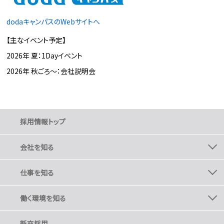
dodaキャンパスのWebサイトへ
【主なイベント予定】
2026年 夏：1Dayイベント
2026年 秋ごろ〜：会社説明会
採用情報トップ
会社を知る
会社を知る トップ
仕事を知る
社長メッセージ
仕事を知る トップ
働く環境を知る
会社概要
職種紹介
経営方針・ビジョン
働く環境を知る トップ
新卒採用