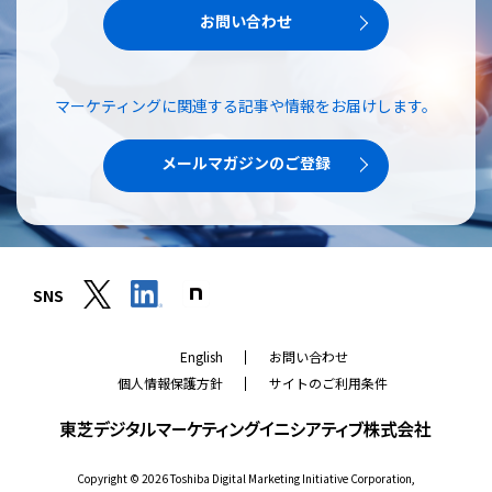
お問い合わせ
マーケティングに関連する記事や情報をお届けします。
メールマガジンのご登録
SNS
当社では、当社ウェブサイトの機能強化、お客様の興味・関心に
応じたコンテンツの提供や広告配信、ソーシャルメディア機能の
English
お問い合わせ
提供、アクセス解析による当社ウェブサイトの改善のために、ク
ッキーなどのトラッキング技術（クッキー）を使用しています。
個人情報保護方針
サイトのご利用条件
クッキーを利用して収集されたお客様の当社ウェブサイトのご利
用に関するデータは、広告配信、ソーシャルメディアやアクセス
解析サービスを提供するパートナーと共有されます。それらのパ
ートナーでは、お客様がそれらのパートナーに提供した他のデー
タ、またはお客様がそれらのパートナーが提供するサービスを利
Copyright ©
2026
Toshiba Digital Marketing Initiative Corporation,