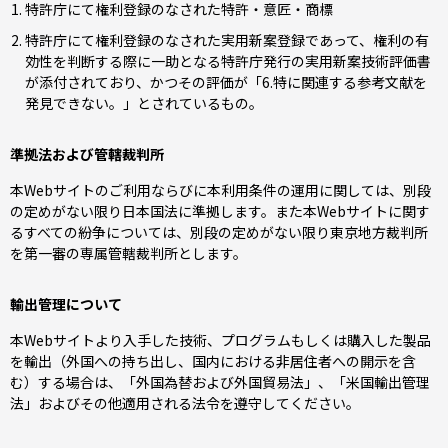
特許庁にて権利登録のなされた特許・意匠・商標
特許庁にて権利登録のなされた実用新案登録であって、権利の有
効性を判断する際に一助となる特許庁発行の実用新案技術評価書
が添付されており、かつその評価が「6.特に関連する参考文献を
発見できない。」とされているもの。
準拠法および管轄裁判所
本Webサイトのご利用ならびに本利用条件の運用に関しては、別段
の定めがない限り日本国法に準拠します。また本Webサイトに関す
るすべての紛争については、別段の定めがない限り東京地方裁判所
を第一審の専属管轄裁判所とします。
輸出管理について
本Webサイトより入手した技術、プログラムもしくは購入した製品
を輸出（外国への持ち出し、国内における非居住者への開示を含
む）する場合は、「外国為替および外国貿易法」、「米国輸出管理
法」およびその他適用される法令を遵守してください。